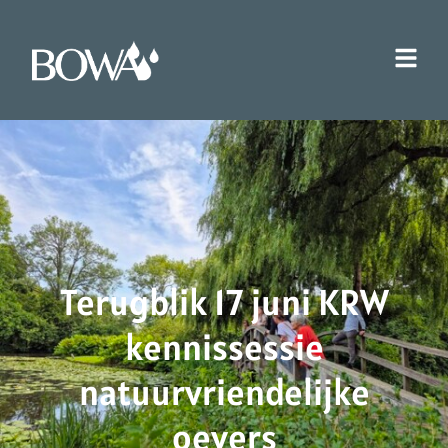
Terugblik 17 juni KRW
kennissessie
natuurvriendelijke
oevers