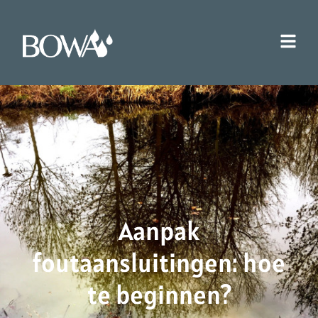
Aanpak
foutaansluitingen: hoe
te beginnen?