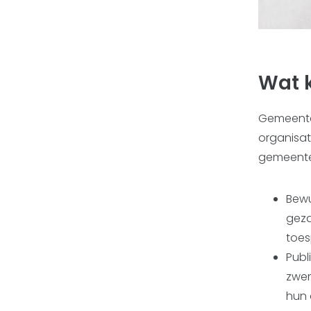
Wat 
Gemeente
organisat
gemeente
Bewu
geza
toes
Publ
zwem
hun 