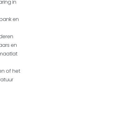
ring in
sbank en
nderen
aars en
maatlat
en of het
ratuur