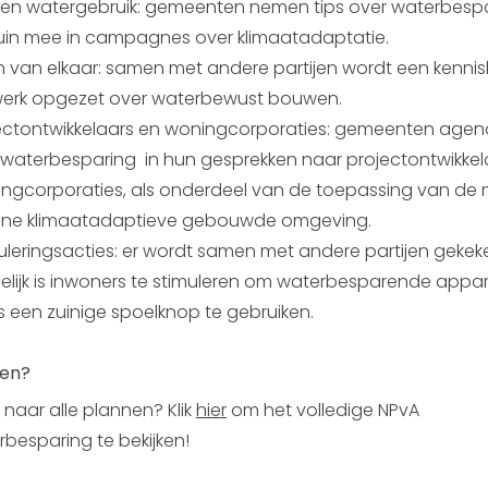
 en watergebruik: gemeenten nemen tips over waterbespa
uin mee in campagnes over klimaatadaptatie.
n van elkaar: samen met andere partijen wordt een kenni
erk opgezet over waterbewust bouwen.
ectontwikkelaars en woningcorporaties: gemeenten age
kwaterbesparing in hun gesprekken naar projectontwikkel
ngcorporaties, als onderdeel van de toepassing van de 
ne klimaatadaptieve gebouwde omgeving.
uleringsacties: er wordt samen met andere partijen gekek
lijk is inwoners te stimuleren om waterbesparende appa
s een zuinige spoelknop te gebruiken.
en?
naar alle plannen? Klik
hier
om het volledige NPvA
rbesparing te bekijken!