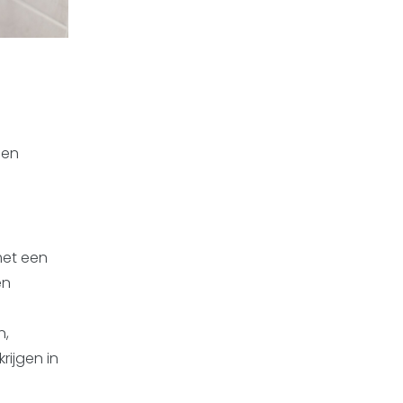
 en
met een
en
n,
rijgen in