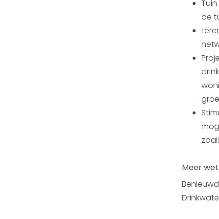
Tuin
de t
Lere
netw
Proj
drin
woni
groe
Stim
moge
zoal
Meer wet
Benieuwd 
Drinkwate