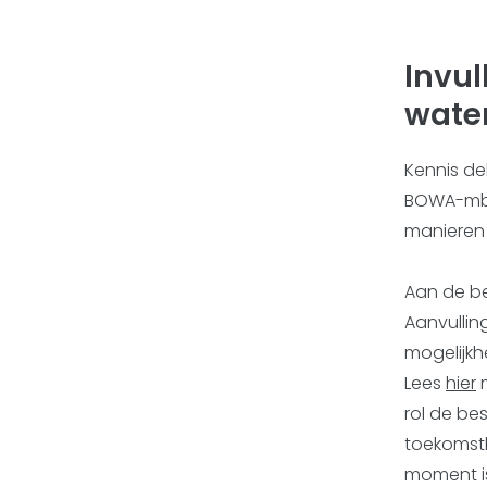
Invul
wate
Kennis de
BOWA-mbit
manieren 
Aan de be
Aanvullin
mogelijkh
Lees
hier
m
rol de be
toekomstb
moment i