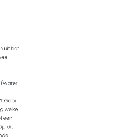
 uit het
wee
G (Water
t Gooi.
g welke
l een
Op dit
ende