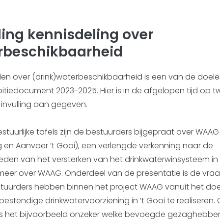
ling kennisdeling over
rbeschikbaarheid
len over (drink)waterbeschikbaarheid is een van de doelen
iedocument 2023-2025. Hier is in de afgelopen tijd op t
invulling aan gegeven.
stuurlijke tafels zijn de bestuurders bijgepraat over WAA
g en Aanvoer ’t Gooi), een verlengde verkenning naar de
eden van het versterken van het drinkwaterwinsysteem in ‘
eer over WAAG. Onderdeel van de presentatie is de vraa
stuurders hebben binnen het project WAAG vanuit het doe
estendige drinkwatervoorziening in ’t Gooi te realiseren. 
s het bijvoorbeeld onzeker welke bevoegde gezaghebb