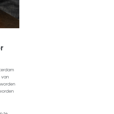
r
msterdam
d van
n worden
 worden
n te