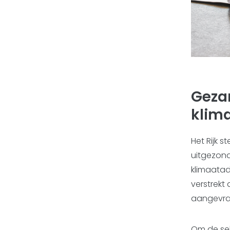
Geza
klim
Het Rijk 
uitgezond
klimaatad
verstrekt
aangevra
Om de sel